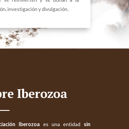
n, investigación y divulgación.
re Iberozoa
ciación Iberozoa
es una entidad
sin