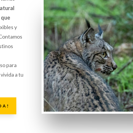
atural
s que
exibles y
. Contamos
stinos
so para
vivida a tu
DA!