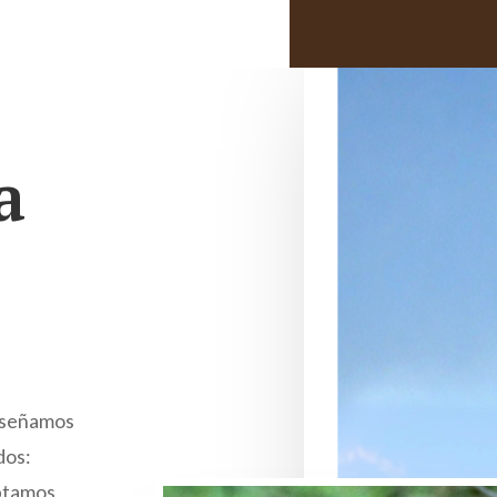
a
iseñamos
dos:
aptamos