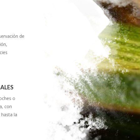
servación de
ión,
cies
NALES
noches o
a, con
 hasta la