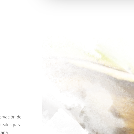
ervación de
ideales para
cana.