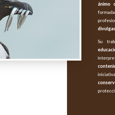
ánimo 
forma
profesio
divulgac
Su trab
educac
interpr
conteni
inicia
conserv
protecci