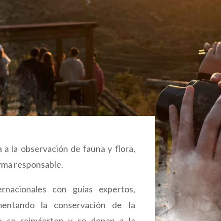
a la observación de fauna y flora,
orma responsable.
rnacionales con guías expertos,
entando la conservación de la
je se reinvierten y se donan a la